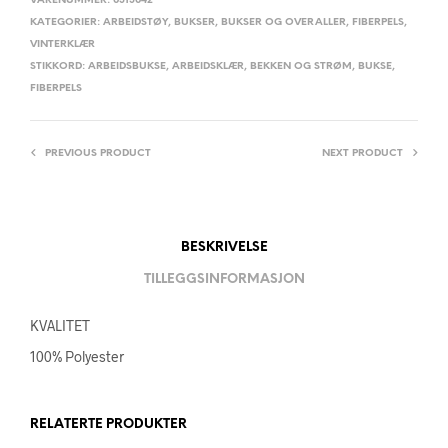
VARENUMMER:
0313042
KATEGORIER:
ARBEIDSTØY
,
BUKSER
,
BUKSER OG OVERALLER
,
FIBERPELS
,
VINTERKLÆR
STIKKORD:
ARBEIDSBUKSE
,
ARBEIDSKLÆR
,
BEKKEN OG STRØM
,
BUKSE
,
FIBERPELS
PREVIOUS PRODUCT
NEXT PRODUCT
BESKRIVELSE
TILLEGGSINFORMASJON
KVALITET
100% Polyester
RELATERTE PRODUKTER