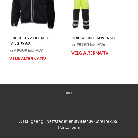
på
prod
produktsiden
FIBERPELSJAKKE MED
DOKKA VINTEROVERALL
LANG RYGG
kr
987.50
inkl. MVA
kr
490.00
inkl. MVA
VELG ALTERNATIV
Dett
VELG ALTERNATIV
Dette
prod
produktet
har
har
flere
flere
varia
varianter.
Alte
Alternativene
kan
kan
velg
velges
på
på
prod
produktsiden
© Haugseng |
Nettstedet er utviklet av CoreTrek AS
|
Personvern