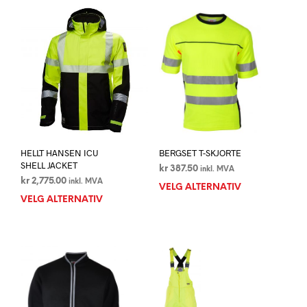
HELLT HANSEN ICU
BERGSET T-SKJORTE
SHELL JACKET
kr
387.50
inkl. MVA
kr
2,775.00
inkl. MVA
VELG ALTERNATIV
Dett
VELG ALTERNATIV
Dette
prod
produktet
har
har
flere
flere
varia
varianter.
Alte
Alternativene
kan
kan
velg
velges
på