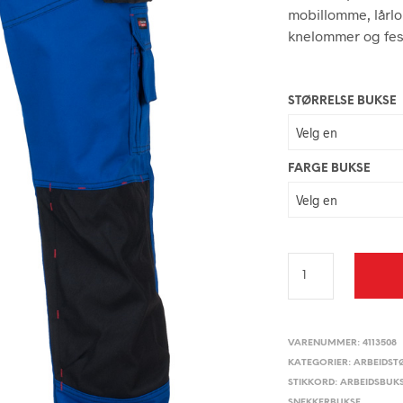
mobillomme, lårl
knelommer og fes
STØRRELSE BUKSE
FARGE BUKSE
VARENUMMER:
4113508
KATEGORIER:
ARBEIDST
STIKKORD:
ARBEIDSBUK
SNEKKERBUKSE