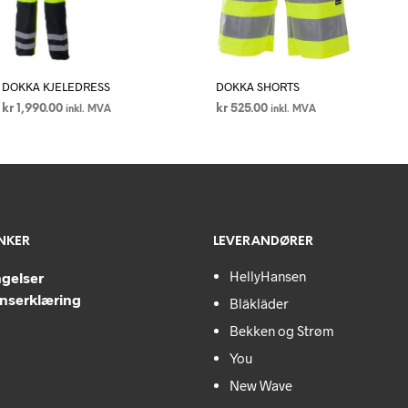
DOKKA KJELEDRESS
DOKKA SHORTS
kr
1,990.00
kr
525.00
inkl. MVA
inkl. MVA
VELG ALTERNATIV
Dette
VELG ALTERNATIV
Dette
produktet
produktet
har
har
flere
flere
varianter.
varianter.
ENKER
LEVERANDØRER
Alternativene
Alternativen
kan
kan
HellyHansen
ngelser
velges
velges
nserklæring
Bläkläder
på
på
Bekken og Strøm
produktsiden
produktside
You
New Wave