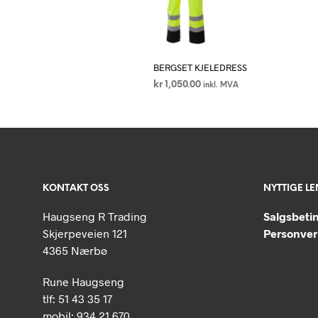
BERGSET KJELEDRESS
kr
1,050.00
inkl. MVA
VELG ALTERNATIV
Dette
produktet
har
flere
varianter.
KONTAKT OSS
NYTTIGE L
Alternativene
kan
Haugseng R Trading
Salgsbeti
velges
Skjerpeveien 121
Personver
på
4365 Nærbø
produktsiden
Rune Haugseng
tlf: 51 43 35 17
mobil: 934 21 670