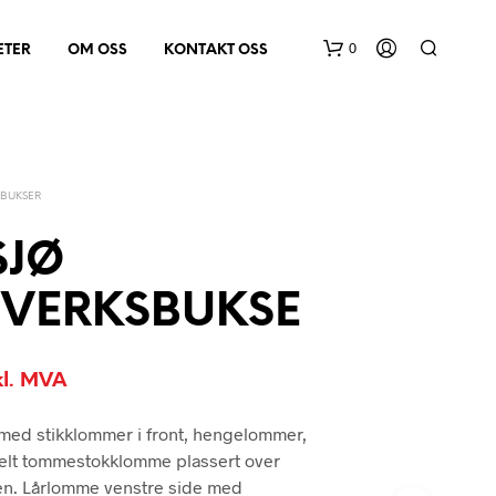
0
ETER
OM OSS
KONTAKT OSS
BUKSER
SJØ
VERKSBUKSE
D
U
H
A
kl. MVA
R
I
ed stikklommer i front, hengelommer,
N
lt tommestokklomme plassert over
G
E
n. Lårlomme venstre side med