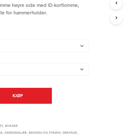
N
omme høyre side med ID-kortlomme,
P
te for hammerholder.
R
O
D
U
K
T
E
R
I
H
A
N
D
L
KJØP
E
K
U
R
V
ØY
,
BUKSER
E
N
SE
,
ARBEIDSKLÆR
,
BEKKEN OG STRØM
,
DREVSJØ
,
.