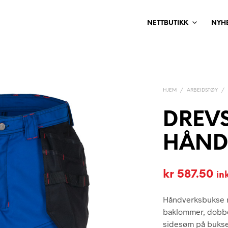
NETTBUTIKK
NYH
HJEM
/
ARBEIDSTØY
/
DREV
HÅND
kr
587.50
in
Håndverksbukse m
baklommer, dobbe
sidesøm på bukse