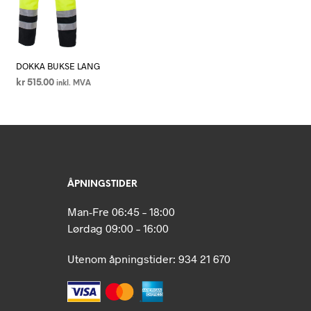
DOKKA BUKSE LANG
kr
515.00
inkl. MVA
VELG ALTERNATIV
Dette
produktet
har
flere
varianter.
ÅPNINGSTIDER
e
Alternativene
kan
Man-Fre 06:45 – 18:00
velges
Lørdag 09:00 – 16:00
på
n
produktsiden
Utenom åpningstider: 934 21 670