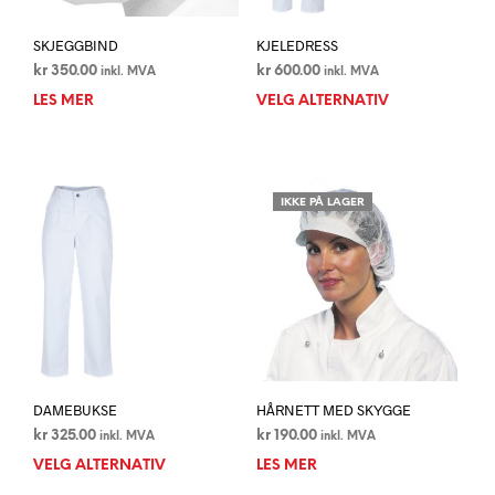
SKJEGGBIND
KJELEDRESS
kr
350.00
kr
600.00
inkl. MVA
inkl. MVA
LES MER
VELG ALTERNATIV
Dett
prod
har
flere
varia
IKKE PÅ LAGER
Alte
kan
velg
på
prod
DAMEBUKSE
HÅRNETT MED SKYGGE
kr
325.00
kr
190.00
inkl. MVA
inkl. MVA
VELG ALTERNATIV
Dette
LES MER
produktet