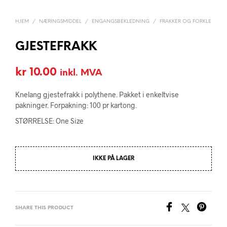
HJEM
/
NÆRINGSMIDDEL
/
ENGANGSBEKLEDNING
/
FRAKKER OG FORKLE
GJESTEFRAKK
kr
10.00
inkl. MVA
Knelang gjestefrakk i polythene. Pakket i enkeltvise
pakninger. Forpakning: 100 pr kartong.
STØRRELSE: One Size
IKKE PÅ LAGER
SHARE THIS PRODUCT