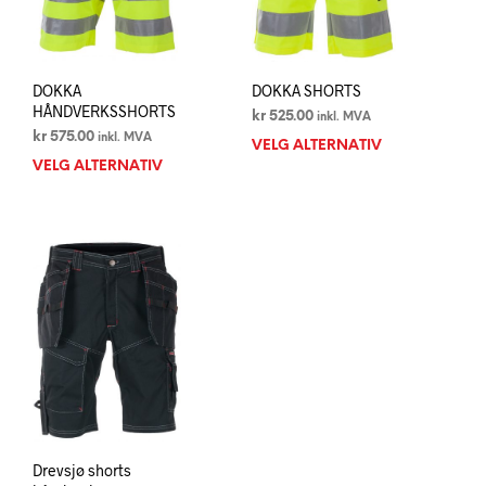
DOKKA
DOKKA SHORTS
HÅNDVERKSSHORTS
kr
525.00
inkl. MVA
kr
575.00
inkl. MVA
VELG ALTERNATIV
Dett
VELG ALTERNATIV
Dette
prod
produktet
har
har
flere
flere
varia
varianter.
Alte
Alternativene
kan
kan
velg
velges
på
på
prod
produktsiden
Drevsjø shorts