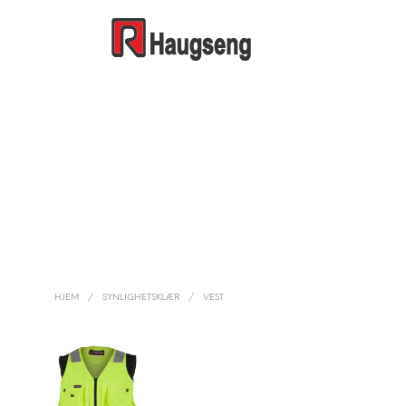
HJEM
/
SYNLIGHETSKLÆR
/
VEST