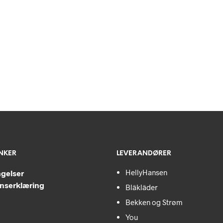
ENKER
LEVERANDØRER
HellyHansen
ngelser
nserklæring
Bläkläder
Bekken og Strøm
You