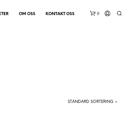
0
ETER
OM OSS
KONTAKT OSS
D
U
H
STANDARD SORTERING
A
R
I
N
G
E