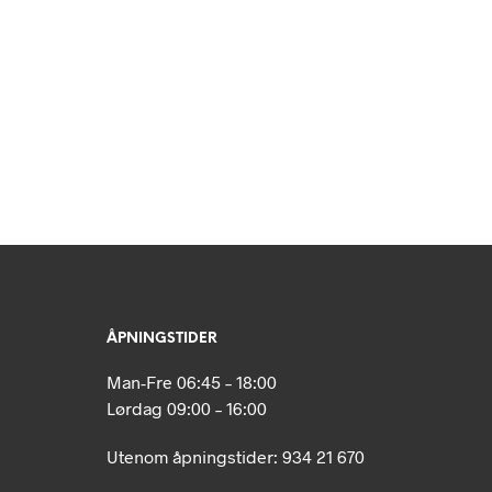
N
P
R
O
D
U
K
T
E
R
I
H
A
N
D
L
ÅPNINGSTIDER
E
K
Man-Fre 06:45 – 18:00
U
R
Lørdag 09:00 – 16:00
V
E
Utenom åpningstider: 934 21 670
N
.