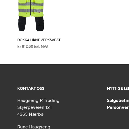
DOKKA HÅNDVERKSVEST
kr
812.50
inkl. MVA
VELG ALTERNATIV
Dette
produktet
har
flere
varianter.
KONTAKT OSS
NYTTIGE L
Alternativene
kan
Haugseng R Trading
Salgsbeti
velges
Skjerpeveien 121
Personver
på
4365 Nærbø
produktsiden
Rune Haugseng