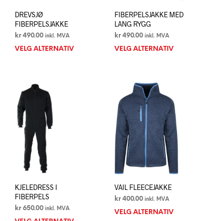
DREVSJØ
FIBERPELSJAKKE MED
FIBERPELSJAKKE
LANG RYGG
kr
490.00
kr
490.00
inkl. MVA
inkl. MVA
VELG ALTERNATIV
Dette
VELG ALTERNATIV
Dett
produktet
prod
har
har
flere
flere
varianter.
varia
Alternativene
Alte
kan
kan
velges
velg
på
på
produktsiden
prod
KJELEDRESS I
VAIL FLEECEJAKKE
FIBERPELS
kr
400.00
inkl. MVA
kr
650.00
inkl. MVA
VELG ALTERNATIV
Dett