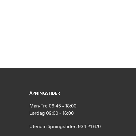
N
P
R
O
D
U
K
T
E
R
I
H
A
N
D
L
ÅPNINGSTIDER
E
K
Man-Fre 06:45 – 18:00
U
R
Lørdag 09:00 – 16:00
V
E
Utenom åpningstider: 934 21 670
N
.