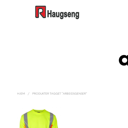
HJEM
/
PRODUKTER TAGGET “ARBEIDSGENSER”