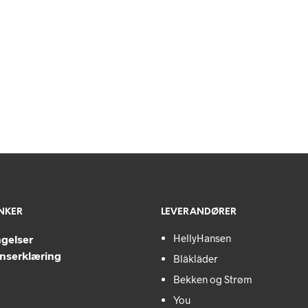
ENKER
LEVERANDØRER
HellyHansen
ngelser
nserklæring
Bläkläder
Bekken og Strøm
You