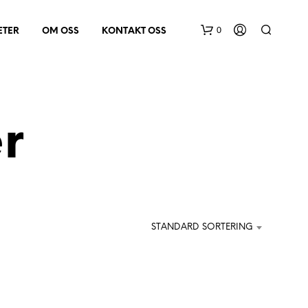
0
ETER
OM OSS
KONTAKT OSS
r
D
U
H
STANDARD SORTERING
A
R
I
N
G
E