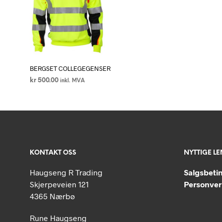
BERGSET COLLEGEGENSER
kr
500.00
inkl. MVA
VELG ALTERNATIV
Dette
produktet
har
flere
varianter.
KONTAKT OSS
NYTTIGE L
Alternativene
kan
Haugseng R Trading
Salgsbeti
velges
Skjerpeveien 121
Personver
på
4365 Nærbø
produktsiden
Rune Haugseng