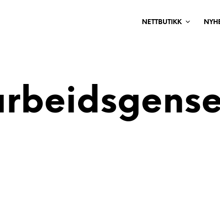
NETTBUTIKK
NYH
arbeidsgense