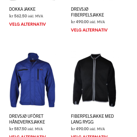
DOKKA JAKKE
DREVSJØ
FIBERPELSJAKKE
kr
562.50
inkl. MVA
kr
490.00
inkl. MVA
VELG ALTERNATIV
Dette
VELG ALTERNATIV
Dett
produktet
prod
har
har
flere
flere
varianter.
varia
Alternativene
Alte
kan
kan
velges
velg
på
på
produktsiden
prod
DREVSJØ UFÔRET
FIBERPELSJAKKE MED
HÅNDVERKSJAKKE
LANG RYGG
kr
587.50
kr
490.00
inkl. MVA
inkl. MVA