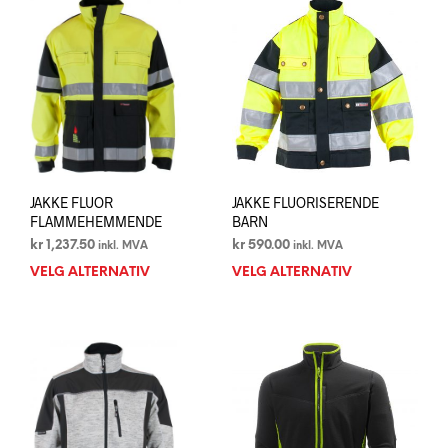
varianter.
Alte
Alternativene
kan
kan
velg
velges
på
på
prod
produktsiden
JAKKE FLUOR
JAKKE FLUORISERENDE
FLAMMEHEMMENDE
BARN
kr
1,237.50
kr
590.00
inkl. MVA
inkl. MVA
VELG ALTERNATIV
Dette
VELG ALTERNATIV
Dett
produktet
prod
har
har
flere
flere
varianter.
varia
Alternativene
Alte
kan
kan
velges
velg
på
på