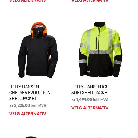
VELG ALTERNATIV
Dette
VELG ALTERNATIV
Dett
produktet
prod
har
har
flere
flere
varianter.
varia
Alternativene
Alte
kan
kan
velges
velg
på
på
produktsiden
prod
HELLY HANSEN
HELLY HANSEN ICU
CHELSEA EVOLUTION
SOFTSHELL JACKET
SHELL JACKET
kr
1,499.00
inkl. MVA
kr
2,225.00
inkl. MVA
VELG ALTERNATIV
Dett
VELG ALTERNATIV
Dette
prod
produktet
har
har
flere
flere
varia