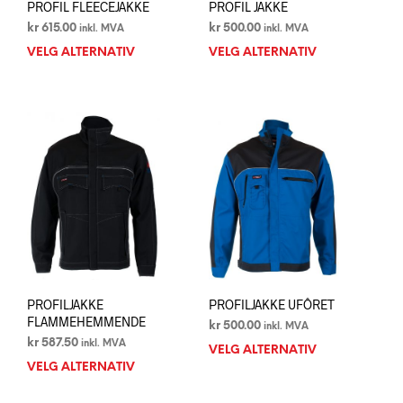
PROFIL FLEECEJAKKE
PROFIL JAKKE
kr
615.00
kr
500.00
inkl. MVA
inkl. MVA
VELG ALTERNATIV
Dette
VELG ALTERNATIV
Dett
produktet
prod
har
har
flere
flere
varianter.
varia
Alternativene
Alte
kan
kan
velges
velg
på
på
produktsiden
prod
PROFILJAKKE
PROFILJAKKE UFÔRET
FLAMMEHEMMENDE
kr
500.00
inkl. MVA
kr
587.50
inkl. MVA
VELG ALTERNATIV
Dett
VELG ALTERNATIV
Dette
prod
produktet
har