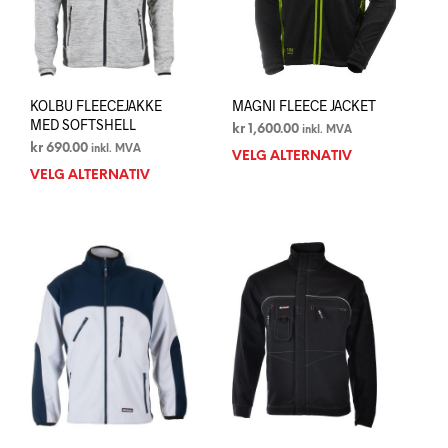
produktsiden
prod
KOLBU FLEECEJAKKE
MAGNI FLEECE JACKET
MED SOFTSHELL
kr
1,600.00
inkl. MVA
kr
690.00
inkl. MVA
VELG ALTERNATIV
Dett
VELG ALTERNATIV
Dette
prod
produktet
har
har
flere
flere
varia
varianter.
Alte
Alternativene
kan
kan
velg
velges
på
på
prod
produktsiden