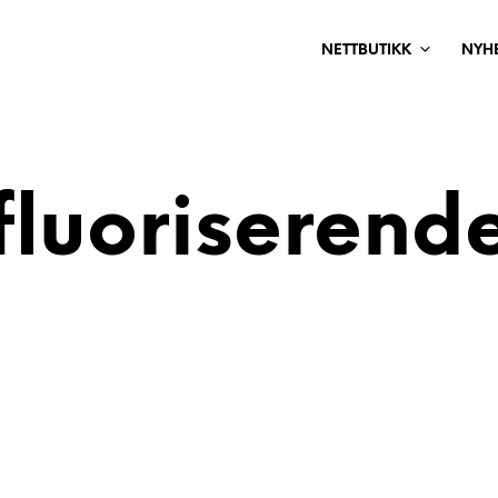
NETTBUTIKK
NYH
fluoriserend