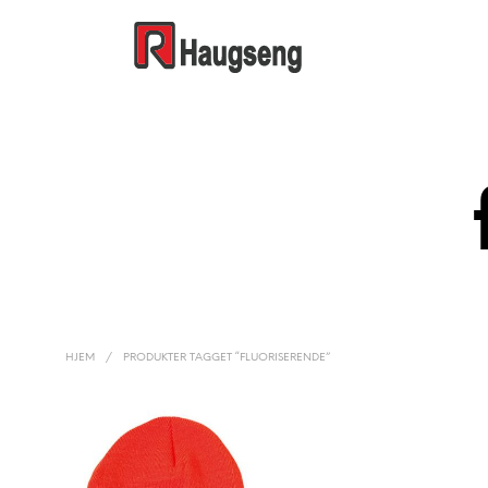
HJEM
/
PRODUKTER TAGGET “FLUORISERENDE”