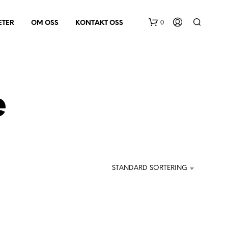
0
ETER
OM OSS
KONTAKT OSS
e
D
U
H
STANDARD SORTERING
A
R
I
N
G
E