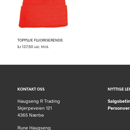
TOPPLUE FLUORISERENDE
kr
137.50
inkl. MVA
VELG ALTERNATIV
Dette
produktet
har
flere
varianter.
KONTAKT OSS
NYTTIGE L
Alternativene
kan
Haugseng R Trading
Salgsbeti
velges
Skjerpeveien 121
Personver
på
4365 Nærbø
produktsiden
Rune Haugseng