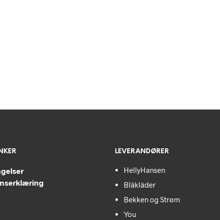
ENKER
LEVERANDØRER
HellyHansen
ngelser
nserklæring
Bläkläder
Bekken og Strøm
You