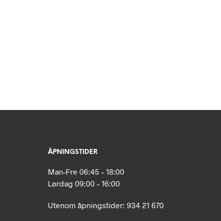
N
P
R
O
D
U
K
T
E
R
I
H
A
N
D
L
ÅPNINGSTIDER
E
K
Man-Fre 06:45 – 18:00
U
R
Lørdag 09:00 – 16:00
V
E
Utenom åpningstider: 934 21 670
N
.