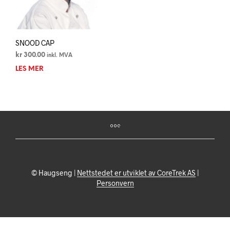
SNOOD CAP
kr
300.00
inkl. MVA
LES MER
© Haugseng |
Nettstedet er utviklet av CoreTrek AS
|
Personvern