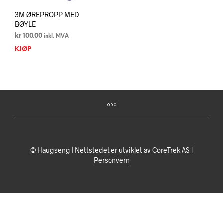
3M ØREPROPP MED
BØYLE
kr
100.00
inkl. MVA
KJØP
© Haugseng |
Nettstedet er utviklet av CoreTrek AS
|
Personvern