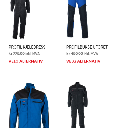
kan
kan
velges
velg
på
på
produktsiden
prod
PROFIL KJELEDRESS
PROFILBUKSE UFÔRET
kr
775.00
kr
450.00
inkl. MVA
inkl. MVA
VELG ALTERNATIV
Dette
VELG ALTERNATIV
Dett
produktet
prod
har
har
flere
flere
varianter.
varia
Alternativene
Alte
kan
kan
velges
velg
på
på
produktsiden
prod