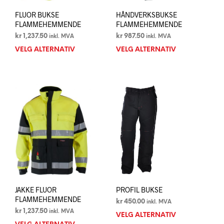
FLUOR BUKSE
HÅNDVERKSBUKSE
FLAMMEHEMMENDE
FLAMMEHEMMENDE
kr
1,237.50
kr
987.50
inkl. MVA
inkl. MVA
VELG ALTERNATIV
Dette
VELG ALTERNATIV
Dett
produktet
prod
har
har
flere
flere
varianter.
varia
Alternativene
Alte
kan
kan
velges
velg
på
på
produktsiden
prod
JAKKE FLUOR
PROFIL BUKSE
FLAMMEHEMMENDE
kr
450.00
inkl. MVA
kr
1,237.50
inkl. MVA
VELG ALTERNATIV
Dett