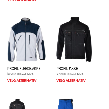
VELG ALTERNATIV
Dette
prod
produktet
har
har
flere
flere
varia
varianter.
Alte
Alternativene
kan
kan
velg
velges
på
på
prod
produktsiden
PROFIL FLEECEJAKKE
PROFIL JAKKE
kr
615.00
kr
500.00
inkl. MVA
inkl. MVA
VELG ALTERNATIV
Dette
VELG ALTERNATIV
Dett
produktet
prod
har
har
flere
flere
varianter.
varia
Alternativene
Alte