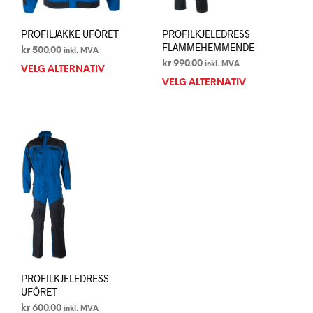
PROFILJAKKE UFÔRET
PROFILKJELEDRESS
FLAMMEHEMMENDE
kr
500.00
inkl. MVA
kr
990.00
inkl. MVA
VELG ALTERNATIV
Dette
VELG ALTERNATIV
Dett
produktet
prod
har
har
flere
flere
varianter.
varia
Alternativene
Alte
kan
kan
velges
velg
på
på
produktsiden
prod
PROFILKJELEDRESS
UFÔRET
kr
600.00
inkl. MVA