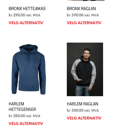
BRONX HETTEJAKKE
BRONX RAGLAN
kr
290.00
kr
390.00
inkl. MVA
inkl. MVA
VELG ALTERNATIV
Dette
VELG ALTERNATIV
Dett
produktet
prod
har
har
flere
flere
varianter.
varia
Alternativene
Alte
kan
kan
velges
velg
på
på
produktsiden
prod
HARLEM
HARLEM RAGLAN
HETTEGENSER
kr
300.00
inkl. MVA
kr
250.00
inkl. MVA
VELG ALTERNATIV
Dett
VELG ALTERNATIV
Dette
prod