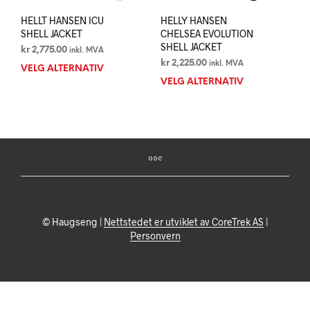
HELLT HANSEN ICU
HELLY HANSEN
SHELL JACKET
CHELSEA EVOLUTION
SHELL JACKET
kr
2,775.00
inkl. MVA
kr
2,225.00
inkl. MVA
VELG ALTERNATIV
Dette
VELG ALTERNATIV
Dett
produktet
prod
har
har
flere
flere
varianter.
varia
Alternativene
Alte
kan
kan
velges
velg
på
på
produktsiden
prod
© Haugseng |
Nettstedet er utviklet av CoreTrek AS
|
Personvern