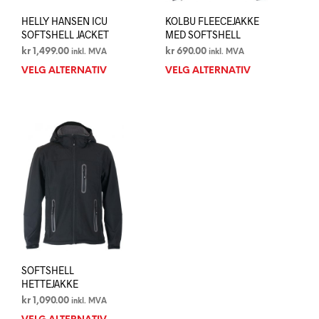
HELLY HANSEN ICU
KOLBU FLEECEJAKKE
SOFTSHELL JACKET
MED SOFTSHELL
kr
1,499.00
kr
690.00
inkl. MVA
inkl. MVA
VELG ALTERNATIV
Dette
VELG ALTERNATIV
Dett
produktet
prod
har
har
flere
flere
varianter.
varia
Alternativene
Alte
kan
kan
velges
velg
på
på
produktsiden
prod
SOFTSHELL
HETTEJAKKE
kr
1,090.00
inkl. MVA