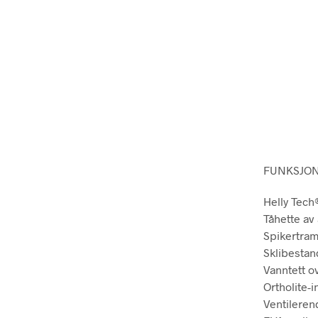
FUNKSJO
Helly Tec
Tåhette av
Spikertra
Sklibestan
Vanntett o
Ortholite-
Ventileren