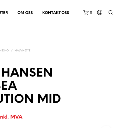
0
ETER
OM OSS
KONTAKT OSS
NESKO
/
HALVHØYE
Y HANSEN
D
SEA
U
H
UTION MID
A
R
I
N
inkl. MVA
G
E