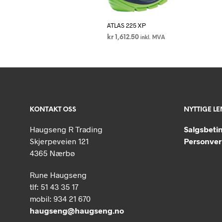
ATLAS 225 XP
kr
1,612.50
inkl. MVA
VELG ALTERNATIV
Dette
produktet
har
flere
varianter.
KONTAKT OSS
NYTTIGE L
Alternativene
kan
Haugseng R Trading
Salgsbeti
velges
Skjerpeveien 121
Personver
på
4365 Nærbø
produktsiden
Rune Haugseng
tlf: 51 43 35 17
mobil: 934 21 670
haugseng@haugseng.no