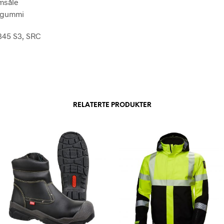
msåle
i gummi
345 S3, SRC
RELATERTE PRODUKTER