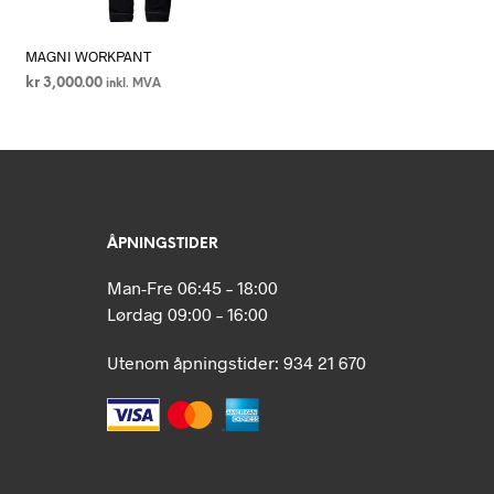
MAGNI WORKPANT
kr
3,000.00
inkl. MVA
VELG ALTERNATIV
Dette
produktet
har
flere
varianter.
ÅPNINGSTIDER
e
Alternativene
kan
Man-Fre 06:45 – 18:00
velges
Lørdag 09:00 – 16:00
på
n
produktsiden
Utenom åpningstider: 934 21 670