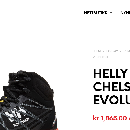
NETTBUTIKK
NYH
HJEM
/
FOTTØY
/
VER
VERNESKO
HELL
CHEL
EVOL
kr
1,865.00