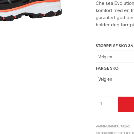
Chelsea Evolutio
komfort med en fr
garantert god de
holder deg tørr p
STØRRELSE SKO 36
FARGE SKO
VARENUMMER:
78262
KATEGORIER:
FOTTØY
,