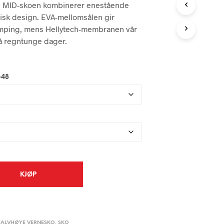
N
n MID-skoen kombinerer enestående
P
isk design. EVA-mellomsålen gir
R
mping, mens Hellytech-membranen vår
O
å regntunge dager.
D
U
K
T
-48
E
R
I
H
A
N
D
L
E
K
U
KJØP
R
V
E
N
.
HALVHØYE VERNESKO
,
SKO