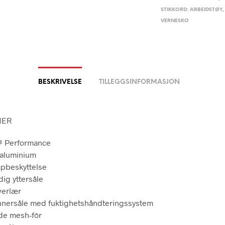
STIKKORD:
ARBEIDSTØY
VERNESKO
BESKRIVELSE
TILLEGGSINFORMASJON
NER
h® Performance
 aluminium
mpbeskyttelse
dig yttersåle
verlær
innersåle med fuktighetshåndteringssystem
de mesh-fôr