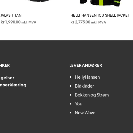
JALAS TITAN
HELLT HANSEN ICU SHELL JACKET
kr
1,990.00
kr
2,775.00
inkl. MVA
inkl. MVA
VELG ALTERNATIV
Dette
VELG ALTERNATIV
Dette
produktet
produktet
har
har
flere
flere
varianter.
varianter.
ENKER
LEVERANDØRER
Alternativene
Alternativen
kan
kan
HellyHansen
ngelser
velges
velges
nserklæring
Bläkläder
på
på
Bekken og Strøm
produktsiden
produktside
You
New Wave