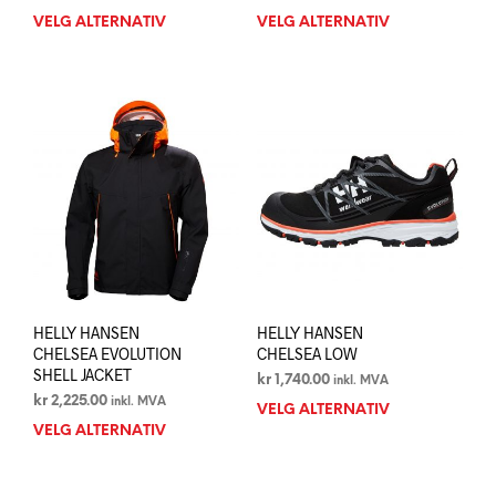
VELG ALTERNATIV
Dette
VELG ALTERNATIV
Dett
produktet
prod
har
har
flere
flere
varianter.
varia
Alternativene
Alte
kan
kan
velges
velg
på
på
produktsiden
prod
HELLY HANSEN
HELLY HANSEN
CHELSEA EVOLUTION
CHELSEA LOW
SHELL JACKET
kr
1,740.00
inkl. MVA
kr
2,225.00
inkl. MVA
VELG ALTERNATIV
Dett
VELG ALTERNATIV
Dette
prod
produktet
har
har
flere