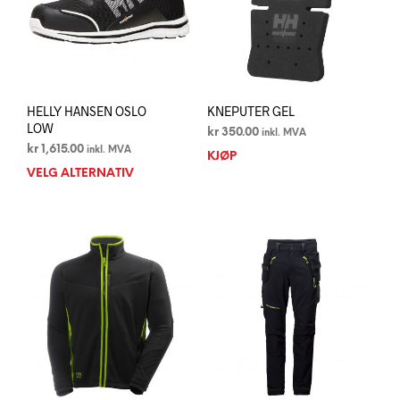
på
på
produktsiden
prod
HELLY HANSEN OSLO
KNEPUTER GEL
LOW
kr
350.00
inkl. MVA
kr
1,615.00
inkl. MVA
KJØP
VELG ALTERNATIV
Dette
produktet
har
flere
varianter.
Alternativene
kan
velges
på
produktsiden