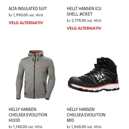
ALTA INSULATED SUIT
HELLT HANSEN ICU
SHELL JACKET
kr
1,990.00
inkl. MVA
kr
2,775.00
inkl. MVA
VELG ALTERNATIV
Dette
VELG ALTERNATIV
Dett
produktet
prod
har
har
flere
flere
varianter.
varia
Alternativene
Alte
kan
kan
velges
velg
på
på
produktsiden
prod
HELLY HANSEN
HELLY HANSEN
CHELSEA EVOLUTION
CHELSEA EVOLUTION
HOOD
MID
kr
1,140.00
kr
1,865.00
inkl. MVA
inkl. MVA