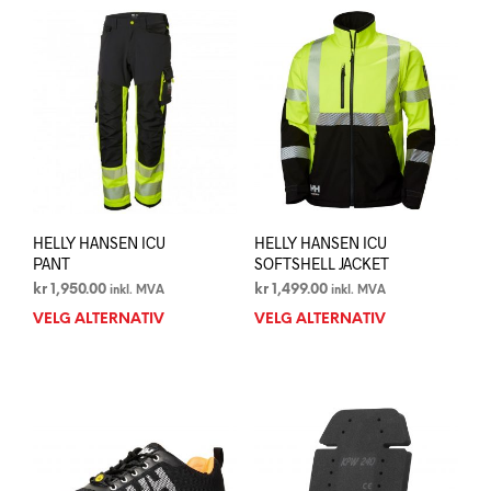
flere
varia
varianter.
Alte
Alternativene
kan
kan
velg
velges
på
på
prod
produktsiden
HELLY HANSEN ICU
HELLY HANSEN ICU
PANT
SOFTSHELL JACKET
kr
1,950.00
kr
1,499.00
inkl. MVA
inkl. MVA
VELG ALTERNATIV
Dette
VELG ALTERNATIV
Dett
produktet
prod
har
har
flere
flere
varianter.
varia
Alternativene
Alte
kan
kan
velges
velg