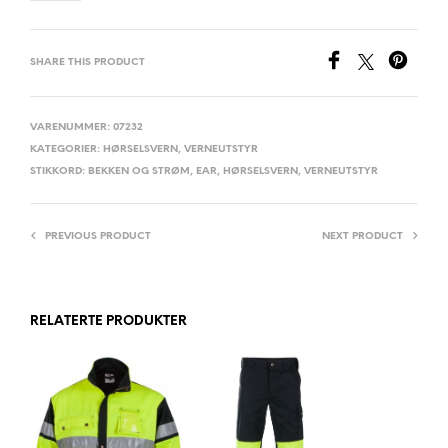
SHARE THIS PRODUCT
VARENUMMER:
07232
KATEGORIER:
HØRSELSVERN
,
VERNEUTSTYR
STIKKORD:
BEKKEN OG STRØM
,
EAR
,
HØRSELSVERN
,
VERNEUTSTYR
PREVIOUS PRODUCT
NEXT PRODUCT
RELATERTE PRODUKTER