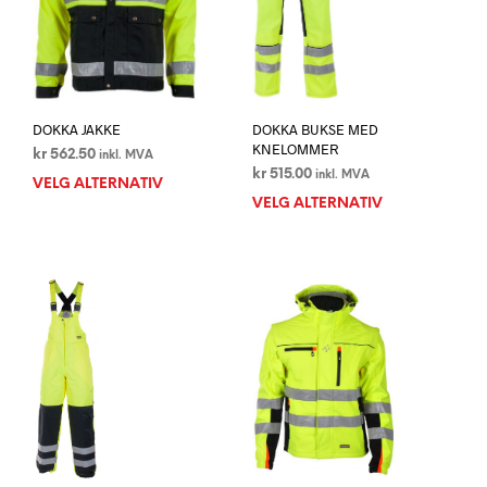
DOKKA JAKKE
DOKKA BUKSE MED
KNELOMMER
kr
562.50
inkl. MVA
kr
515.00
inkl. MVA
VELG ALTERNATIV
Dette
VELG ALTERNATIV
Dett
produktet
prod
har
har
flere
flere
varianter.
varia
Alternativene
Alte
kan
kan
velges
velg
på
på
produktsiden
prod