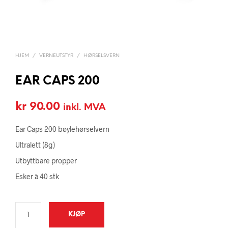
HJEM
/
VERNEUTSTYR
/
HØRSELSVERN
EAR CAPS 200
kr
90.00
inkl. MVA
Ear Caps 200 bøylehørselvern
Ultralett (8g)
Utbyttbare propper
Esker à 40 stk
KJØP