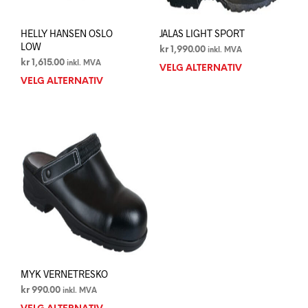
HELLY HANSEN OSLO
JALAS LIGHT SPORT
LOW
kr
1,990.00
inkl. MVA
kr
1,615.00
inkl. MVA
VELG ALTERNATIV
Dett
VELG ALTERNATIV
Dette
prod
produktet
har
har
flere
flere
varia
varianter.
Alte
Alternativene
kan
kan
velg
velges
på
på
prod
produktsiden
MYK VERNETRESKO
kr
990.00
inkl. MVA