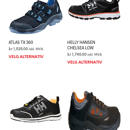
velges
på
på
prod
produktsiden
ATLAS TX 360
HELLY HANSEN
CHELSEA LOW
kr
1,525.00
inkl. MVA
kr
1,740.00
inkl. MVA
VELG ALTERNATIV
Dette
VELG ALTERNATIV
Dett
produktet
prod
har
har
flere
flere
varianter.
varia
Alternativene
Alte
kan
kan
velges
velg
på
på
produktsiden
prod