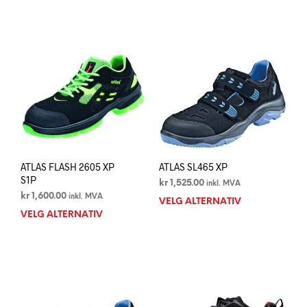
har
har
flere
flere
varianter.
varia
Alternativene
Alte
kan
kan
velges
velg
på
på
produktsiden
prod
ATLAS FLASH 2605 XP
ATLAS SL465 XP
S1P
kr
1,525.00
inkl. MVA
kr
1,600.00
inkl. MVA
VELG ALTERNATIV
Dett
VELG ALTERNATIV
Dette
prod
produktet
har
har
flere
flere
varia
varianter.
Alte
Alternativene
kan
kan
velg