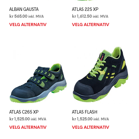
ALBAN GAUSTA
ATLAS 225 XP
kr
565.00
kr
1,612.50
inkl. MVA
inkl. MVA
VELG ALTERNATIV
Dette
VELG ALTERNATIV
Dett
produktet
prod
har
har
flere
flere
varianter.
varia
Alternativene
Alte
kan
kan
velges
velg
på
på
produktsiden
prod
ATLAS C265 XP
ATLAS FLASH
kr
1,525.00
kr
1,525.00
inkl. MVA
inkl. MVA
VELG ALTERNATIV
Dette
VELG ALTERNATIV
Dett
produktet
prod