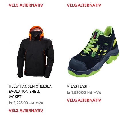
VELG ALTERNATIV
Dette
VELG ALTERNATIV
Dett
produktet
prod
har
har
flere
flere
varianter.
varia
Alternativene
Alte
kan
kan
velges
velg
på
på
produktsiden
prod
HELLY HANSEN CHELSEA
ATLAS FLASH
EVOLUTION SHELL
kr
1,525.00
inkl. MVA
JACKET
VELG ALTERNATIV
Dett
kr
2,225.00
inkl. MVA
prod
VELG ALTERNATIV
Dette
har
produktet
flere
har
varia